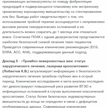
принимающих антикоагулянты по поводу фибрилляции
предсердий и подвергающихся плановому или экстренному
чрезкожному коронарному вмешательству со стентированием
или без. Выводы работ свидетельствуют о том, что
использование тройной терапии ассоциируется с неприемлемо
высоким риском геморрагических осложнений и ее
длительность можно сократить до 1 месяца или отказаться
вовсе. Сочетание ПОАК с одним дезагрегантом представляется
наиболее безопасной схемой лечения таких пациентов.
Приводятся современные клинические рекомендации (ECS,
EHRA, ACC, AHA), поддерживающие данный подход.
-
Доклад 5
«Тромбоз поверхностных вен: статус
хирургического лечения, лазерная кроссэктомия»
актуализирует информацию о безопасности
(Лобастов К.В.)
хирургического лечения тромбоза глубоких вен в острый
период. Клинические исследования и мета-анализы последних
лет демонстрируют повышенный риск развития ВТЭО и
инфекционных осложнений в случае выполнения классической
кроссэктомии. Статус более безопасных эндоваскулярных
вмешательств до конца не определен в связи с дефицитом
опубликованных данных. Современные клинические