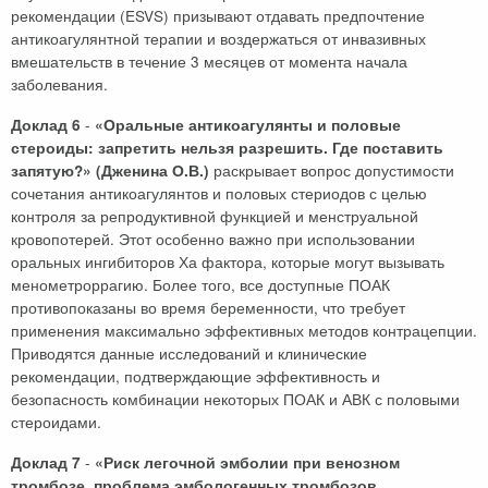
рекомендации (ESVS) призывают отдавать предпочтение
антикоагулянтной терапии и воздержаться от инвазивных
вмешательств в течение 3 месяцев от момента начала
заболевания.
-
Доклад 6
«Оральные антикоагулянты и половые
стероиды: запретить нельзя разрешить. Где поставить
раскрывает вопрос допустимости
запятую?» (Дженина О.В.)
сочетания антикоагулянтов и половых стериодов с целью
контроля за репродуктивной функцией и менструальной
кровопотерей. Этот особенно важно при использовании
оральных ингибиторов Ха фактора, которые могут вызывать
менометроррагию. Более того, все доступные ПОАК
противопоказаны во время беременности, что требует
применения максимально эффективных методов контрацепции.
Приводятся данные исследований и клинические
рекомендации, подтверждающие эффективность и
безопасность комбинации некоторых ПОАК и АВК с половыми
стероидами.
-
Доклад 7
«Риск легочной эмболии при венозном
тромбозе, проблема эмбологенных тромбозов,