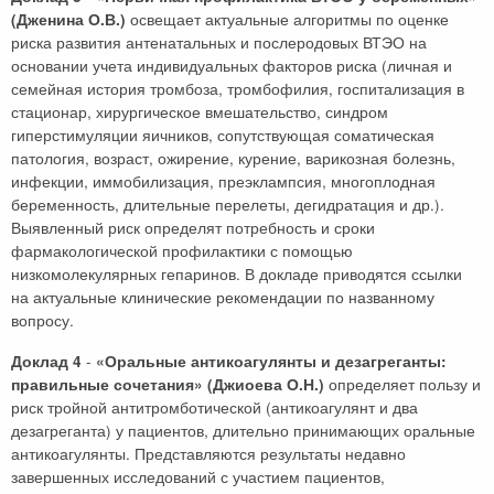
освещает актуальные алгоритмы по оценке
(Дженина О.В.)
риска развития антенатальных и послеродовых ВТЭО на
основании учета индивидуальных факторов риска (личная и
семейная история тромбоза, тромбофилия, госпитализация в
стационар, хирургическое вмешательство, синдром
гиперстимуляции яичников, сопутствующая соматическая
патология, возраст, ожирение, курение, варикозная болезнь,
инфекции, иммобилизация, преэклампсия, многоплодная
беременность, длительные перелеты, дегидратация и др.).
Выявленный риск определят потребность и сроки
фармакологической профилактики с помощью
низкомолекулярных гепаринов. В докладе приводятся ссылки
на актуальные клинические рекомендации по названному
вопросу.
-
Доклад 4
«Оральные антикоагулянты и дезагреганты:
определяет пользу и
правильные сочетания» (Джиоева О.Н.)
риск тройной антитромботической (антикоагулянт и два
дезагреганта) у пациентов, длительно принимающих оральные
антикоагулянты. Представляются результаты недавно
завершенных исследований с участием пациентов,