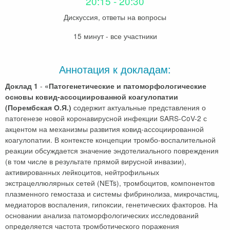
20:15 - 20:30
Дискуссия, ответы на вопросы
15 минут - все участники
Аннотация к докладам:
-
Доклад 1
«Патогенетические и патоморфологические
основы ковид-ассоциированной коагулопатии
содержит актуальные представления о
(Порембская О.Я.)
патогенезе новой коронавирусной инфекции SARS-CoV-2 с
акцентом на механизмы развития ковид-ассоциированной
коагулопатии. В контексте концепции тромбо-воспалительной
реакции обсуждается значение эндотелиального повреждения
(в том числе в результате прямой вирусной инвазии),
активированных лейкоцитов, нейтрофильных
экстрацеллюлярных сетей (NETs), тромбоцитов, компонентов
плазменного гемостаза и системы фибринолиза, микрочастиц,
медиаторов воспаления, гипоксии, генетических факторов. На
основании анализа патоморфологических исследований
определяется частота тромботического поражения