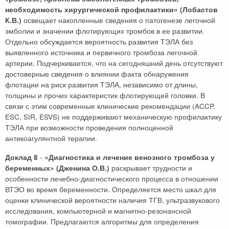
необходимость хирургической профилактики» (Лобастов
освещает накопленные сведения о патогенезе легочной
К.В.)
эмболии и значении флотирующих тромбов в ее развитии.
Отдельно обсуждается вероятность развития ТЭЛА без
выявленного источника и первичного тромбоза легочной
артерии. Подчеркивается, что на сегодняшний день отсутствуют
достоверные сведения о влиянии факта обнаружения
флотации на риск развития ТЭЛА, независимо от длины,
толщины и прочих характеристик флотирующей головки. В
связи с этим современные клинические рекомендации (ACCP,
ESC, SIR, ESVS) не поддерживают механическую профилактику
ТЭЛА при возможности проведения полноценной
антикоагулянтной терапии.
-
Доклад 8
«Диагностика и лечение венозного тромбоза у
раскрывает трудности и
беременных» (Дженина О.В.)
особенности лечебно-диагностического процесса в отношении
ВТЭО во время беременности. Определяется место шкал для
оценки клинической вероятности наличия ТГВ, ультразвукового
исследования, компьютерной и магнитно-резонансной
томографии. Предлагаются алгоритмы для определения