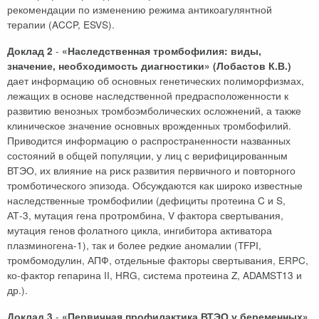
рекомендации по изменению режима антикоагулянтной
терапии (ACCP, ESVS).
-
Доклад 2
«Наследственная тромбофилия: виды,
значение, необходимость диагностики» (Лобастов К.В.)
дает информацию об основных генетических полиморфизмах,
лежащих в основе наследственной предрасположенности к
развитию венозных тромбоэмболических осложнений, а также
клиническое значение основных врожденных тромбофилий.
Приводится информацию о распространенности названных
состояний в общей популяции, у лиц с верифицированным
ВТЭО, их влияние на риск развития первичного и повторного
тромботического эпизода. Обсуждаются как широко известные
наследственные тромбофилии (дефициты протеина C и S,
АТ-3, мутация гена протромбина, V фактора свертывания,
мутация генов фолатного цикла, ингибитора активатора
плазминогена-1), так и более редкие аномалии (TFPI,
тромбомодулин, АПФ, отдельные факторы свертывания, ERPC,
ко-фактор гепарина II, HRG, система протеина Z, ADAMST13 и
др.).
-
Доклад 3
«Первичная профилактика ВТЭО у беременных»