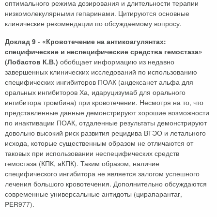
оптимального режима дозирования и длительности терапии
низкомолекулярными гепаринами. Цитируются основные
клинические рекомендации по обсуждаемому вопросу.
-
Доклад 9
«Кровотечение на антикоагулянтах:
специфические и неспецифические средства гемостаза»
обобщает информацию из недавно
(Лобастов К.В.)
завершенных клинических исследований по использованию
специфических ингибиторов ПОАК (андексанет альфа для
оральных ингибиторов Ха, идаруцизумаб для орального
ингибитора тромбина) при кровотечении. Несмотря на то, что
представленные данные демонстрируют хорошие возможности
по инактивации ПОАК, отдаленные результаты демонстрируют
довольно высокий риск развития рецидива ВТЭО и летального
исхода, которые существенным образом не отличаются от
таковых при использовании неспецифических средств
гемостаза (КПК, аКПК). Таким образом, наличие
специфического ингибитора не является залогом успешного
лечения большого кровотечения. Дополнительно обсуждаются
современные универсальные антидоты (цирапарантаг,
PER977).