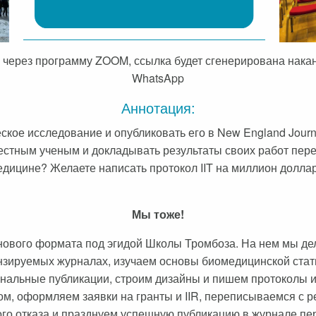
 через программу ZOOM, ссылка будет сгенерирована накан
WhatsApp
Аннотация:
е исследование и опубликовать его в New England Journal o
звестным ученым и докладывать результаты своих работ пе
медицине? Желаете написать протокол IIT на миллион долл
Мы тоже!
нового формата под эгидой Школы Тромбоза. На нем мы де
ензируемых журналах, изучаем основы биомедицинской стат
гинальные публикации, строим дизайны и пишем протоколы 
, оформляем заявки на гранты и IIR, переписываемся с р
ого отказа и празднуем успешную публикацию в журнале пер