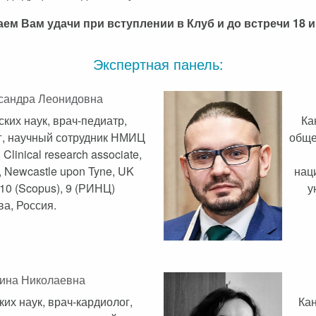
ем Вам удачи при вступлении в Клуб и до встречи 18 
Экспертная панель:
сандра Леонидовна
ких наук, врач-педиатр,
Ка
г, научный сотрудник НМИЦ
обще
Clinical research associate,
y, Newcastle upon Tyne, UK
нац
10 (Scopus), 9 (РИНЦ)
у
а, Россия.
ина Николаевна
их наук, врач-кардиолог,
Кан