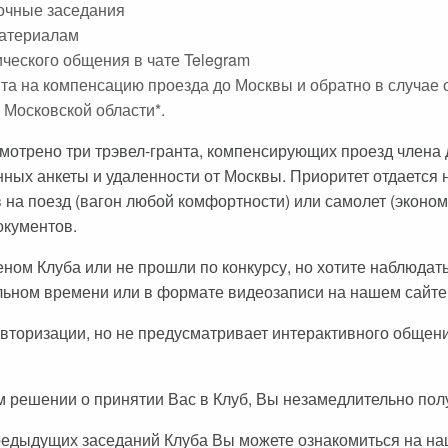
аочные заседания
материалам
ческого общения в чате Telegram
та на компенсацию проезда до Москвы и обратно в случае о
Московской области*.
отрено три трэвел-гранта, компенсирующих проезд члена д
ных анкеты и удаленности от Москвы. Приоритет отдается
на поезд (вагон любой комфортности) или самолет (экономи
окументов.
ом Клуба или не прошли по конкурсу, но хотите наблюдать 
льном времени или в формате видеозаписи на нашем сайте
авторизации, но не предусматривает интерактивного общени
 решении о принятии Вас в Клуб, Вы незамедлительно пол
редыдущих заседаний Клуба Вы можете ознакомиться на н