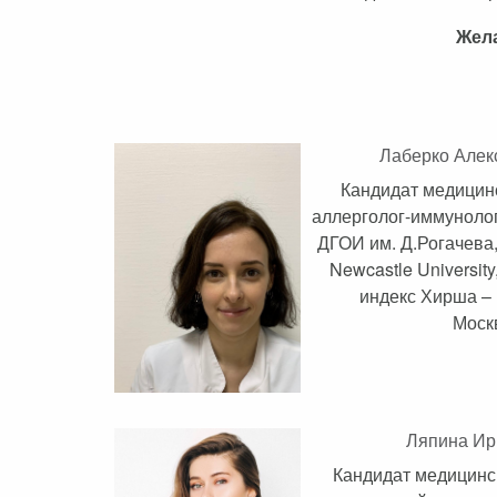
Жела
Лаберко Алек
Кандидат медицинс
аллерголог-иммуноло
ДГОИ им. Д.Рогачева, 
Newcastle Universit
индекс Хирша – 
Москв
Ляпина Ир
Кандидат медицинск