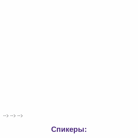
-->
-->
-->
Спикеры: